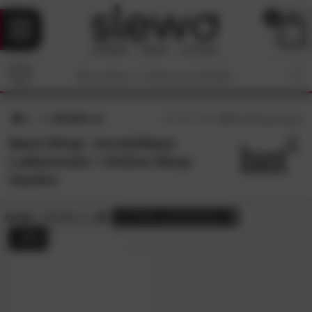
0
80x200 cm
4.7
/5 (
100
Bewertungen)
Bast-Shop: verstellbare
Lattenroste • Online-Shop
kaufen
Größe:
80x200 cm
alle
Filter zurücksetzen
- 25%