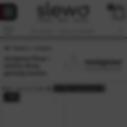
0
Marken
morgana
morgana-Shop •
Online-Shop
günstig kaufen
Preis:
reduzierte Artikel
alle
Filter zurücksetzen
- 34%