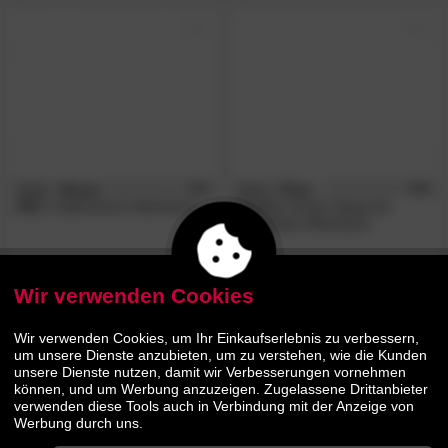
Malie
»Sumo
5.0
Malie
»Pure
4.8
/5
/5
XXL«
Kaltschaum-Matratzen
Green«
Green Sleep NL
Naturlatex-Matratzen
499.
00
1299.
00
529.
1849.
00
00
Wir verwenden Cookies
- 20%
Wir verwenden Cookies, um Ihr Einkaufserlebnis zu verbessern,
um unsere Dienste anzubieten, um zu verstehen, wie die Kunden
unsere Dienste nutzen, damit wir Verbesserungen vornehmen
können, und um Werbung anzuzeigen. Zugelassene Drittanbieter
verwenden diese Tools auch in Verbindung mit der Anzeige von
Werbung durch uns.