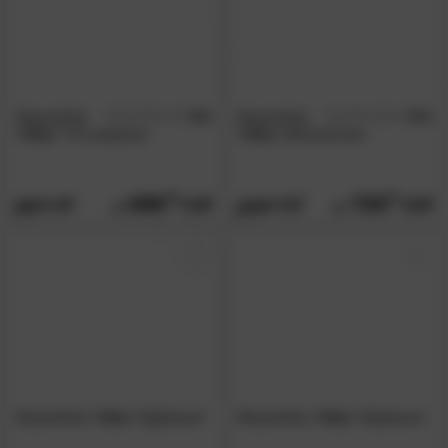
MassivHolz
5.0
MassivHolz
5.0
/5
/5
»Vita«
TV-Lowboard
»Vita«
Wohnzimmer
689.
00
739.
00
959.
1029.
00
00
MassivHolz
»Vita«
Highboard
MassivHolz
»Vita«
Sideboard