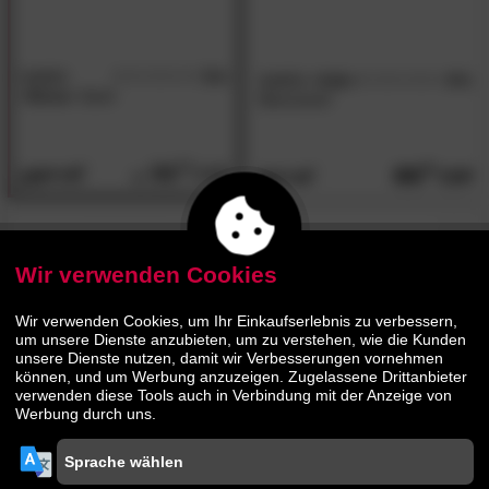
NARDI
5.0
NARDI
»Trill«
4.9
/5
/5
»Erica«
Stuhl
Bistrostuhl
59.
90
89.
90
109.
90
99.
90
Wir verwenden Cookies
Wir verwenden Cookies, um Ihr Einkaufserlebnis zu verbessern,
um unsere Dienste anzubieten, um zu verstehen, wie die Kunden
unsere Dienste nutzen, damit wir Verbesserungen vornehmen
können, und um Werbung anzuzeigen. Zugelassene Drittanbieter
verwenden diese Tools auch in Verbindung mit der Anzeige von
NARDI
5.0
NARDI
»Doga«
Beistelltisch
/5
Werbung durch uns.
»Spritz«
Garten-Tisch