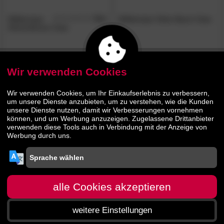
Wittkemper
5.0
Wittkemper Deko-Baum Gaia
/5
Adventskranz Gaia
169.
00
59.
90
209.
74.
00
90
Wir verwenden Cookies
- 20%
- 20%
Wir verwenden Cookies, um Ihr Einkaufserlebnis zu verbessern,
um unsere Dienste anzubieten, um zu verstehen, wie die Kunden
unsere Dienste nutzen, damit wir Verbesserungen vornehmen
können, und um Werbung anzuzeigen. Zugelassene Drittanbieter
verwenden diese Tools auch in Verbindung mit der Anzeige von
Werbung durch uns.
Wittkemper
4.7
Wittkemper Schale Coral Boot
/5
Schale Nest
alle Cookies akzeptieren
weitere Einstellungen
37.
90
59.
90
46.
74.
90
90
Startseite
Menü
Suche
Warenkorb