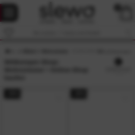
0
Möbel
Wohnzimmer
4.6
/5 (
19
Bewertungen)
Wittkemper-Shop:
Wohnzimmer • Online-Shop
kaufen
- 20%
- 20%