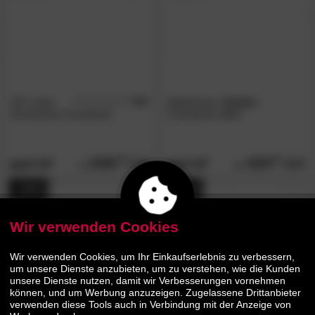
SIT Linea
5.0
SalesFever
»Kaida«
/5
Kernbuche Couchtisch
Couchtisch silber
509.
00
429.
00
979.
729.
00
00
- 41%
- 41%
Wir verwenden Cookies
Wir verwenden Cookies, um Ihr Einkaufserlebnis zu verbessern,
um unsere Dienste anzubieten, um zu verstehen, wie die Kunden
unsere Dienste nutzen, damit wir Verbesserungen vornehmen
können, und um Werbung anzuzeigen. Zugelassene Drittanbieter
verwenden diese Tools auch in Verbindung mit der Anzeige von
SalesFever
5.0
designline
»Tweak«
/5