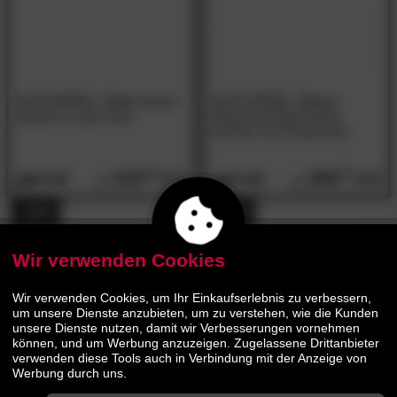
WOLFMÖBEL
»City«
Akazie
WOLFMÖBEL
»Guru«
Esstisch rough wood
Massivholz Baumkante
Esstisch mit Glaseinsatz
419.
00
309.
00
599.
569.
00
00
- 39%
- 48%
Wir verwenden Cookies
Wir verwenden Cookies, um Ihr Einkaufserlebnis zu verbessern,
um unsere Dienste anzubieten, um zu verstehen, wie die Kunden
unsere Dienste nutzen, damit wir Verbesserungen vornehmen
können, und um Werbung anzuzeigen. Zugelassene Drittanbieter
verwenden diese Tools auch in Verbindung mit der Anzeige von
WOLFMÖBEL
»City«
4.7
/5
Werbung durch uns.
WOLFMÖBEL
»Guru«
Highboard
Esstisch live edge