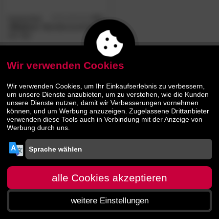
GartenZeit
4.5
/5
»Markus«
Wandkerzenhalter
2er-Set
9.
90
13.
90
Wir verwenden Cookies
Wir verwenden Cookies, um Ihr Einkaufserlebnis zu verbessern,
um unsere Dienste anzubieten, um zu verstehen, wie die Kunden
unsere Dienste nutzen, damit wir Verbesserungen vornehmen
können, und um Werbung anzuzeigen. Zugelassene Drittanbieter
verwenden diese Tools auch in Verbindung mit der Anzeige von
Werbung durch uns.
alle Cookies akzeptieren
weitere Einstellungen
Startseite
Menü
Suche
Warenkorb