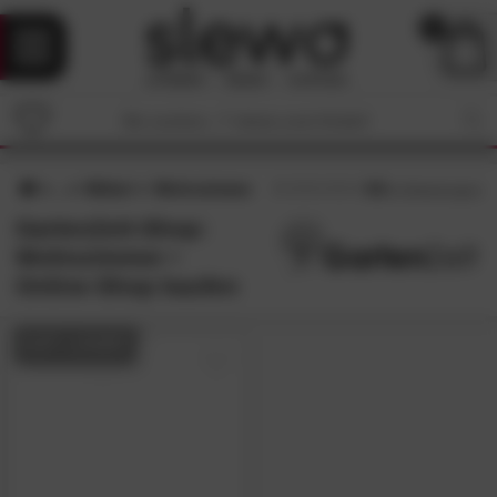
0
Möbel
Wohnzimmer
4.8
/5 (
4
Bewertungen)
GartenZeit-Shop:
Wohnzimmer •
Online-Shop kaufen
AUF LAGER